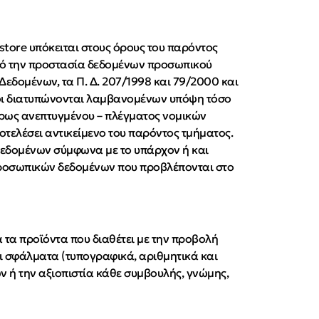
store υπόκειται στους όρους του παρόντος
 από την προστασία δεδομένων προσωπικού
εδομένων, τα Π. Δ. 207/1998 και 79/2000 και
όροι διατυπώνονται λαμβανομένων υπόψη τόσο
λήρως ανεπτυγμένου – πλέγματος νομικών
οτελέσει αντικείμενο του παρόντος τμήματος.
δεδομένων σύμφωνα με το υπάρχον ή και
 προσωπικών δεδομένων που προβλέπονται στο
α τα προϊόντα που διαθέτει με την προβολή
ι σφάλματα (τυπογραφικά, αριθμητικά και
ών ή την αξιοπιστία κάθε συμβουλής, γνώμης,