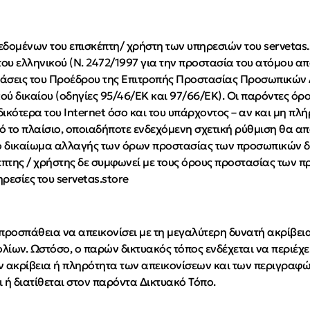
δομένων του επισκέπτη/ χρήστη των υπηρεσιών του servetas.
ς του ελληνικού (Ν. 2472/1997 για την προστασία του ατόμου
άσεις του Προέδρου της Επιτροπής Προστασίας Προσωπικών Δ
κού δικαίου (οδηγίες 95/46/ΕΚ και 97/66/ΕΚ). Οι παρόντες 
δικότερα του Internet όσο και του υπάρχοντος – αν και μη π
ό το πλαίσιο, οποιαδήποτε ενδεχόμενη σχετική ρύθμιση θα απ
ί το δικαίωμα αλλαγής των όρων προστασίας των προσωπικών 
κέπτης / χρήστης δε συμφωνεί με τους όρους προστασίας των
ρεσίες του servetas.store
 προσπάθεια να απεικονίσει με τη μεγαλύτερη δυνατή ακρίβει
ίων. Ωστόσο, ο παρών δικτυακός τόπος ενδέχεται να περιέχε
την ακρίβεια ή πληρότητα των απεικονίσεων και των περιγραφ
ή διατίθεται στον παρόντα Δικτυακό Τόπο.