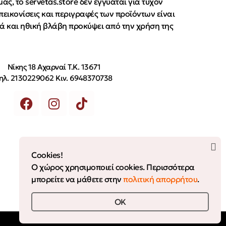
ς, το servetas.store δεν εγγυάται για τυχόν
εικονίσεις και περιγραφές των προϊόντων είναι
ιά και ηθική βλάβη προκύψει από την χρήση της
Νίκης 18 Αχαρναί Τ.Κ. 13671
ηλ. 2130229062 Κιν. 6948370738
Cookies!
Ο χώρος χρησιμοποιεί cookies. Περισσότερα
0
μπορείτε να μάθετε στην
πολιτική απορρήτου
.
OK