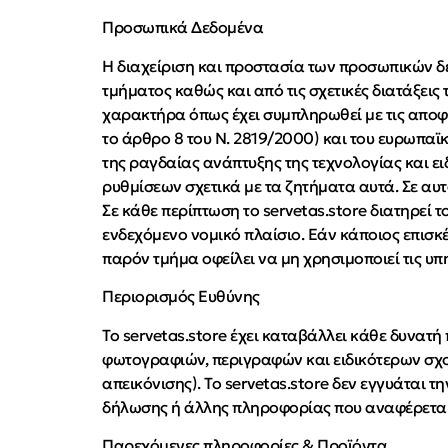
Προσωπικά Δεδομένα
Η διαχείριση και προστασία των προσωπικών δε
τμήματος καθώς και από τις σχετικές διατάξει
χαρακτήρα όπως έχει συμπληρωθεί με τις αποφ
το άρθρο 8 του Ν. 2819/2000) και του ευρωπαϊ
της ραγδαίας ανάπτυξης της τεχνολογίας και ει
ρυθμίσεων σχετικά με τα ζητήματα αυτά. Σε αυτ
Σε κάθε περίπτωση το servetas.store διατηρε
ενδεχόμενο νομικό πλαίσιο. Εάν κάποιος επισ
παρόν τμήμα οφείλει να μη χρησιμοποιεί τις υπη
Περιορισμός Ευθύνης
Το servetas.store έχει καταβάλλει κάθε δυνατή
φωτογραφιών, περιγραφών και ειδικότερων σχολ
απεικόνισης). To servetas.store δεν εγγυάται 
δήλωσης ή άλλης πληροφορίας που αναφέρεται 
Παρεχόμενες πληροφορίες & Προϊόντα