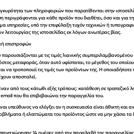
εγκυρότητα των πληροφοριών που παρατίθενται στην ιστοσελ
περιγράφονται για κάθε προϊόν που διαθέτει, όσο και για τη
μα υπηρεσίες, υπό την επιφύλαξη τυχόν τεχνικών ή τυπογραφ
 λειτουργίας της ιστοσελίδας εκ λόγων ανωτέρας βίας.
κή επιστροφών
 παρουσιάζονται με τις τιμές λιανικής συμπεριλαμβανομένου 
στος μεταφοράς, όταν αυτό υφίσταται, το μέγεθος του οποίου
αι να τροποποιεί τις τιμές των προϊόντων της. Η οποιαδήποτ
έχουν αποσταλεί.
 έναν από τους κάτωθι εξής τρόπους: κατάθεση σε τραπεζικό
email που θα επιβεβαιώνει την παραγγελία του.
ναι υπεύθυνος να ελέγξει αν η συσκευασία είναι άθικτη και
ροβλήματα ή ελαττώματα του προϊόντος ώστε να μην χάσει τα
 υπαναχώρησης 14 ημέρες από την παραλαβή της παραγγελίας 