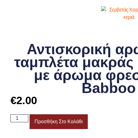
Αντισκορική αρ
ταμπλέτα μακράς 
με άρωμα φρε
Babboo
€
2.00
Προσθήκη Στο Καλάθι