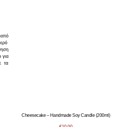
από
νερό
θηση
 για
ε τα
Cheesecake – Handmade Soy Candle (200ml)
€
10.00