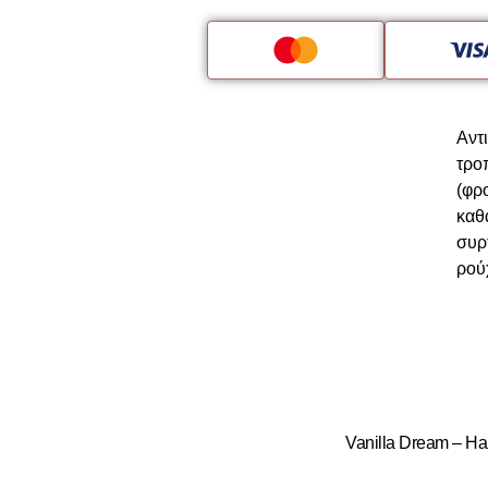
Αν
τρο
(φρ
καθ
συρ
ρούχ
Vanilla Dream – H